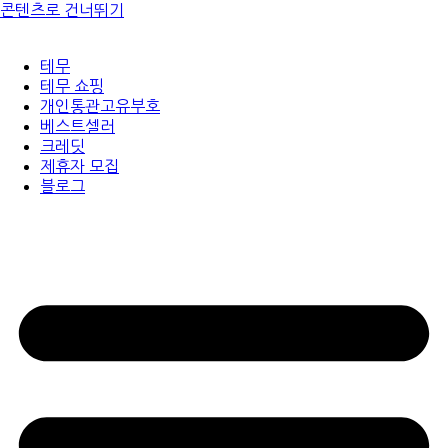
콘텐츠로 건너뛰기
테무
테무 쇼핑
개인통관고유부호
베스트셀러
크레딧
제휴자 모집
블로그