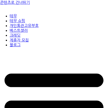
콘텐츠로 건너뛰기
테무
테무 쇼핑
개인통관고유부호
베스트셀러
크레딧
제휴자 모집
블로그