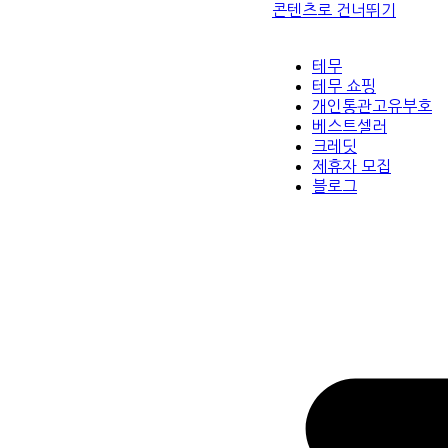
콘텐츠로 건너뛰기
테무
테무 쇼핑
개인통관고유부호
베스트셀러
크레딧
제휴자 모집
블로그